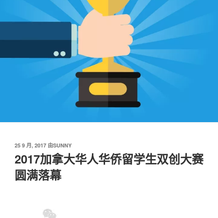
发
25 9 月, 2017
由
SUNNY
布
2017加拿大华人华侨留学生双创大赛
于
圆满落幕