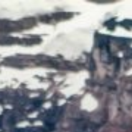
跳
至
内
容