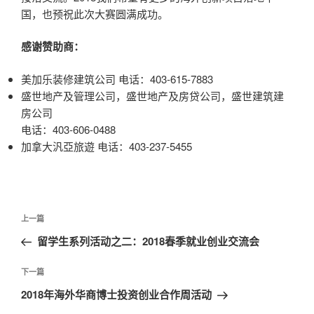
国，也预祝此次大赛圆满成功。
感谢赞助商：
美加乐装修建筑公司 电话：403-615-7883
盛世地产及管理公司，盛世地产及房贷公司，盛世建筑建
房公司
电话：403-606-0488
加拿大汎亞旅遊 电话：403-237-5455
文
上
上一篇
章
一
留学生系列活动之二：2018春季就业创业交流会
导
篇
航
文
下
下一篇
章
一
2018年海外华商博士投资创业合作周活动
篇